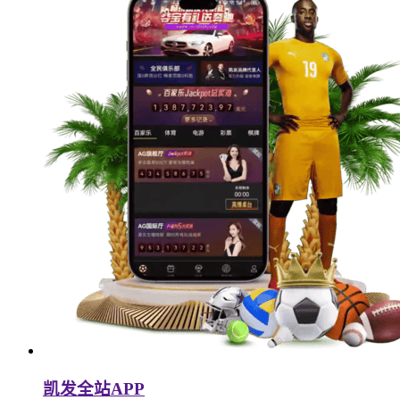
凯发全站APP