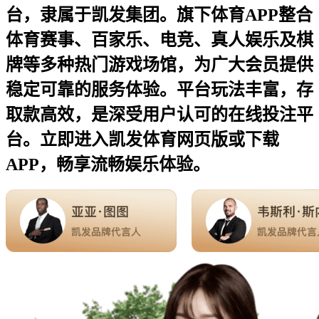
台，隶属于凯发集团。旗下体育APP整合
体育赛事、百家乐、电竞、真人娱乐及棋
牌等多种热门游戏场馆，为广大会员提供
稳定可靠的服务体验。平台玩法丰富，存
取款高效，是深受用户认可的在线投注平
台。立即进入凯发体育网页版或下载
APP，畅享流畅娱乐体验。