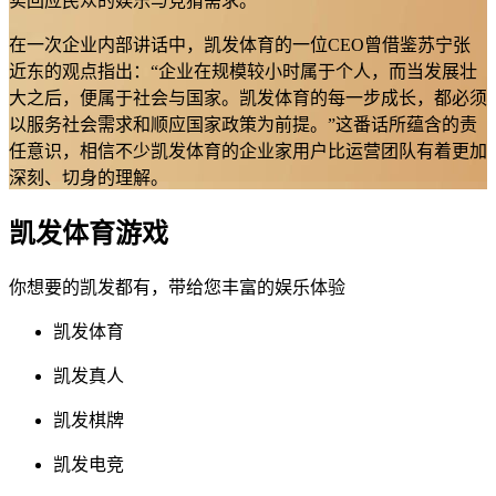
实回应民众的娱乐与竞猜需求。
在一次企业内部讲话中，凯发体育的一位CEO曾借鉴苏宁张
近东的观点指出：“企业在规模较小时属于个人，而当发展壮
大之后，便属于社会与国家。凯发体育的每一步成长，都必须
以服务社会需求和顺应国家政策为前提。”这番话所蕴含的责
任意识，相信不少凯发体育的企业家用户比运营团队有着更加
深刻、切身的理解。
凯发体育游戏
你想要的凯发都有，带给您丰富的娱乐体验
凯发体育
凯发真人
凯发棋牌
凯发电竞