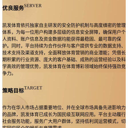
SERVER
优良服务
凯发体育依托独家自主研发的安全防护机制与高度缜密的管理
体系，为每一位用户构建多层级的信息安全屏障，确保用户个
人资料、账户信息及资金数据均能获得最稳固、最可靠的保
护。同时，平台持续为合作伙伴与客户提供专业的数据支持、
技术支持及渠道支持，全面释放体育营销的商业潜能；凭借长
期积累的行业资源、庞大的客户基础、成熟的运营经验以及科
学高效的管理优势，凯发体育在体育博彩领域始终保持强劲竞
争力。
TARGET
策略目标
作为在华人市场占据重要地位、并在全球市场具备先进影响力
的品牌，凯发体育已成长为国民级互联网应用。平台主动履行
社会服务功能，服务广大用户群体，坚持低利润运营模式，切