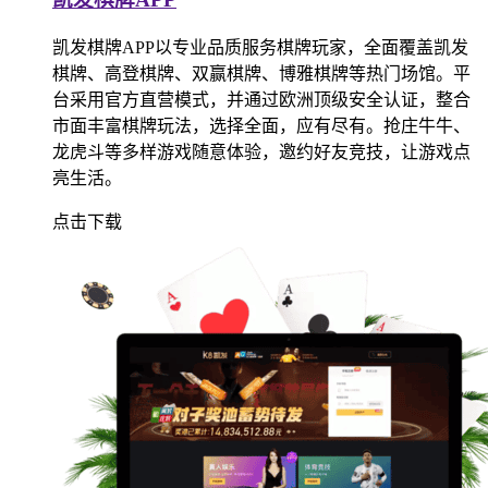
凯发棋牌APP以专业品质服务棋牌玩家，全面覆盖凯发
棋牌、高登棋牌、双赢棋牌、博雅棋牌等热门场馆。平
台采用官方直营模式，并通过欧洲顶级安全认证，整合
市面丰富棋牌玩法，选择全面，应有尽有。抢庄牛牛、
龙虎斗等多样游戏随意体验，邀约好友竞技，让游戏点
亮生活。
点击下载