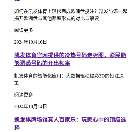
如何在凯发体育上轻松完成欧洲盘投注？凯发与您一起
揭开欧洲盘与其他赔率形式的对比与解读
阅读更多
2024年10月16日
凯发体育官网提供的冷热号码走势图，彩民能
够洞悉号码的开出频率
凯发体育的智能化应用：大数据驱动福彩3D的投注决
策！
阅读更多
2024年10月14日
凯发棋牌场馆真人百家乐：玩家心中的顶级选
择