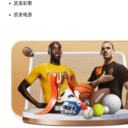
凯发彩票
凯发电游