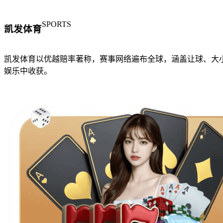
SPORTS
凯发体育
凯发体育以优越赔率著称，赛事网络遍布全球，涵盖让球、大
娱乐中收获。