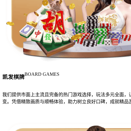
BOARD GAMES
凯发棋牌
我们提供市面上主流且完备的热门游戏选择，玩法多元全面，
变。凭借精致画质与顺畅体验，助力树立良好口碑，成就精品