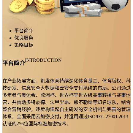
平台简介
优良服务
策略目标
INTRODUCTION
平台简介
在产业拓展方面，凯发体育持续深化体育基金、体育版权、科
技研发、信息安全大数据和云安全支付系统的布局。公司通过
多年参与奥运会、欧洲杯、世界杯等世界级赛事转播与赛事运
营，并赞助多特蒙德、法甲里昂、那不勒斯等知名球队，结合
整合营销经验，逐步构建起自主研发的安全机制与完善的管理
体系，全面采用云加密支付，并运用通过ISO/IEC 27001:2013
认证的256位国际标准加密技术。