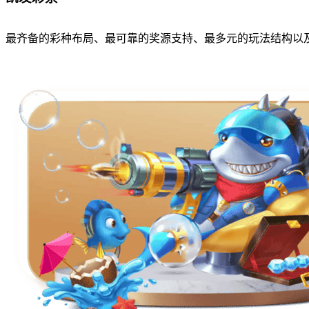
最齐备的彩种布局、最可靠的奖源支持、最多元的玩法结构以