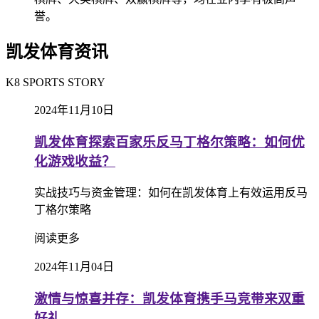
誉。
凯发体育资讯
K8 SPORTS STORY
2024年11月10日
凯发体育探索百家乐反马丁格尔策略：如何优
化游戏收益？
实战技巧与资金管理：如何在凯发体育上有效运用反马
丁格尔策略
阅读更多
2024年11月04日
激情与惊喜并存：凯发体育携手马竞带来双重
好礼