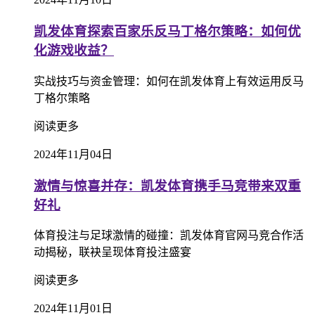
凯发体育探索百家乐反马丁格尔策略：如何优
化游戏收益？
实战技巧与资金管理：如何在凯发体育上有效运用反马
丁格尔策略
阅读更多
2024年11月04日
激情与惊喜并存：凯发体育携手马竞带来双重
好礼
体育投注与足球激情的碰撞：凯发体育官网马竞合作活
动揭秘，联袂呈现体育投注盛宴
阅读更多
2024年11月01日