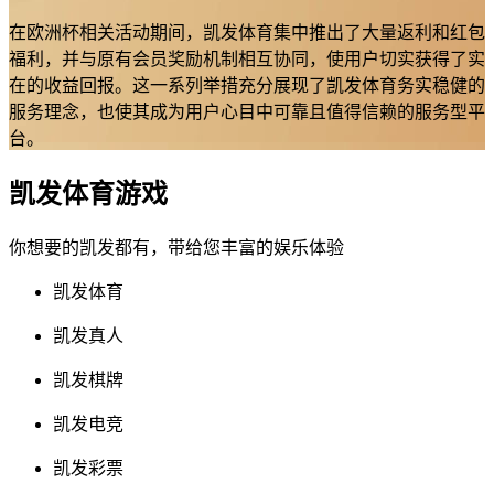
在欧洲杯相关活动期间，凯发体育集中推出了大量返利和红包
福利，并与原有会员奖励机制相互协同，使用户切实获得了实
在的收益回报。这一系列举措充分展现了凯发体育务实稳健的
服务理念，也使其成为用户心目中可靠且值得信赖的服务型平
台。
凯发体育游戏
你想要的凯发都有，带给您丰富的娱乐体验
凯发体育
凯发真人
凯发棋牌
凯发电竞
凯发彩票