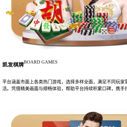
BOARD GAMES
凯发棋牌
平台涵盖市面上各类热门游戏，选择多样全面，满足不同玩家
活。凭借精美画面与顺畅体验，帮助平台持续积累口碑，携手