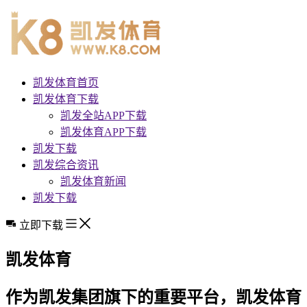
凯发体育首页
凯发体育下载
凯发全站APP下载
凯发体育APP下载
凯发下载
凯发综合资讯
凯发体育新闻
凯发下载
立即下载
凯发体育
作为凯发集团旗下的重要平台，凯发体育