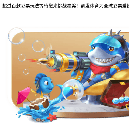
超过百款彩票玩法等待您来挑战赢奖！凯发体育为全球彩票爱