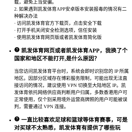
载，避免上当受骗。
2. 如果遇到凯发体育APP安卓版本安装报毒的情况有二
种解决办法
· 访问凯发体育官方下载页，点击安全下载
· 打开手机关闭安全检测选项，信任安装
· 使用凯发体育网页版或者凯发体育简化版
凯发体育网页或者凯发体育APP，我换了个
国家和地区不能打开,是什么原因？
当您访问凯发体育平台时，系统会即时识别您的 IP 所属
地区。因部分区域存在博彩服务限制，可能出现无法直
接访问的情况，建议使用 VPN 切换至大陆地区 IP。凯
发体育依托网络供应商判断用户归属，多数香港用户可
正常使用，仅个别采用境外运营商牌照的用户可能被误
判，需要通过 VPN 连接。
一直比较喜欢足球和篮球等体育赛事，可是
对买球不太熟悉，凯发体育有提供了哪些玩