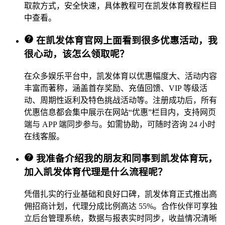
取款方式，安全快速，具体教程可在凯发体育教程栏目
中查看。
在凯发体育官网上面看到很多优惠活动，我
很心动，该怎么领取呢？
在众多娱乐平台中，凯发体育以优惠幅度大、活动内容
丰富而著称，涵盖首存奖励、充值回馈、VIP 等级活
动、周期性返利及特色挑战活动等。注册成功后，所有
优惠信息都会集中展示在网站“优惠”栏目内，支持网页
端与 APP 端同步参与。如需协助，可随时咨询 24 小时
在线客服。
我准备介绍我的朋友和同事到凯发体育玩，
加入凯发体育代理是什么流程呢？
凭借扎实的行业基础和良好口碑，凯发体育正式推出高
佣招商计划，代理分成比例高达 55%。合作伙伴可享独
立后台管理系统，数据与报表实时同步，收益情况清晰