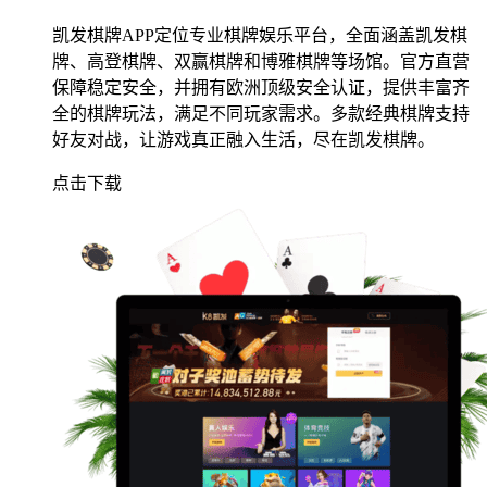
凯发棋牌APP定位专业棋牌娱乐平台，全面涵盖凯发棋
牌、高登棋牌、双赢棋牌和博雅棋牌等场馆。官方直营
保障稳定安全，并拥有欧洲顶级安全认证，提供丰富齐
全的棋牌玩法，满足不同玩家需求。多款经典棋牌支持
好友对战，让游戏真正融入生活，尽在凯发棋牌。
点击下载