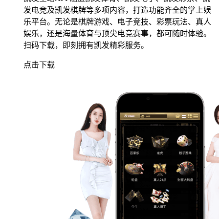
发电竞及凯发棋牌等多项内容，打造功能齐全的掌上娱
乐平台。无论是棋牌游戏、电子竞技、彩票玩法、真人
娱乐，还是海量体育与顶尖电竞赛事，都可随时体验。
扫码下载，即刻拥有凯发精彩服务。
点击下载