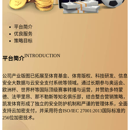
平台简介
优良服务
策略目标
INTRODUCTION
平台简介
公司产业版图已拓展至体育基金、体育版权、科技研发、信息
安全大数据与云安全支付系统等领域。通过长期参与奥运会、
欧洲杯、世界杯等国际顶级赛事转播与运营，并赞助多特蒙
德、法甲里昂、那不勒斯等知名俱乐部，结合整合营销策略，
凯发体育形成了独立的安全防护机制和严谨的管理体系，全面
支持云加密支付，并采用符合ISO/IEC 27001:2013国际标准的
256位加密技术。