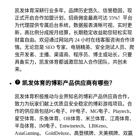
凯发体育深耕行业多年，品牌历史悠久、信誉稳固，现
正式开启合作加盟计划，招商佣金最高可达 55%！平台
为代理提供专属后台系统，数据报表清晰可视、实时更
新，高比例分成按月结算，长期稳定收益助您轻松实现
财富自由。欢迎通过网站内 24 小时在线客服咨询合作详
情。无论您是 SEO 专家、电销精英、安全测试人员、爬
虫开发者、主播、渠道商、程序员、博主或站长，只要
具备实力，凯发体育都诚邀您加入合作团队，共创未
来。
凯发体育的博彩产品供应商有哪些？
凯发体育积极推动与业界知名的博彩产品供应商合作，
致力为玩家们献上优质且安全稳定的博彩游戏项目。合
作的供应商包括PG电子、PP电子、MG电子、Playtech、
星空体育、乐鱼体育、OB体育、米兰体育、江南体育、
半岛体育、IM电子、Entwinetech、LBKeno、
AsiaGaming、 GoldDeluxe、高登棋牌、天美棋牌、双赢