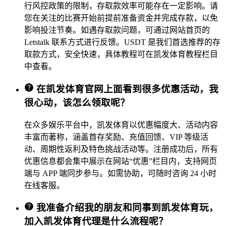
行风控政策的限制，存取款效率可能存在一定影响。请
您在关注的比赛开始前提前准备资金并完成存款，以免
影响投注节奏。如遇存取款问题，可通过网站首页的
Letstalk 联系方式进行反馈。USDT 是我们首选推荐的存
取款方式，安全快速，具体教程可在凯发体育教程栏目
中查看。
在凯发体育官网上面看到很多优惠活动，我
很心动，该怎么领取呢？
在众多娱乐平台中，凯发体育以优惠幅度大、活动内容
丰富而著称，涵盖首存奖励、充值回馈、VIP 等级活
动、周期性返利及特色挑战活动等。注册成功后，所有
优惠信息都会集中展示在网站“优惠”栏目内，支持网页
端与 APP 端同步参与。如需协助，可随时咨询 24 小时
在线客服。
我准备介绍我的朋友和同事到凯发体育玩，
加入凯发体育代理是什么流程呢？