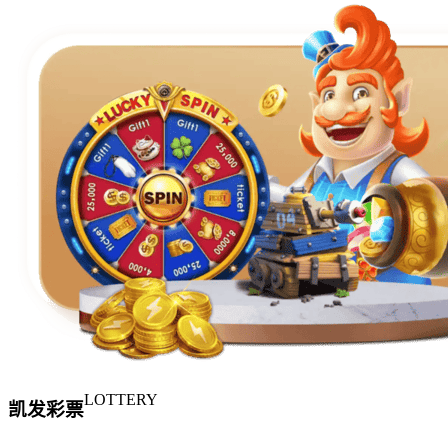
LOTTERY
凯发彩票