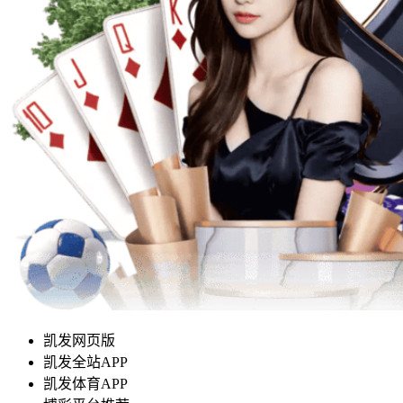
凯发网页版
凯发全站APP
凯发体育APP