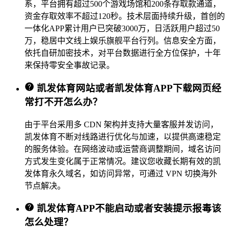
系，平台拥有超过500个游戏场馆和200条存取款通道，
资金存取效率不超过120秒。技术层面持续升级，首创的
一体化APP累计用户已突破3000万，日活跃用户超过50
万，稳居中文线上娱乐旗舰平台行列。信息安全方面，
依托自研加密技术，对平台数据进行全方位保护，十年
来保持零安全事故记录。
凯发体育网站或者凯发体育APP下载网页经
常打不开怎么办？
由于平台采用多 CDN 架构并支持大量客服并发访问，
凯发体育不断对线路进行优化与加速，以提供高速稳定
的服务体验。在网络波动或运营商调整期间，域名访问
方式发生变化属于正常情况。建议您收藏长期有效的凯
发体育永久域名，如访问异常，可通过 VPN 切换海外
节点解决。
凯发体育APP不能启动或者安装提示报毒该
怎么处理？