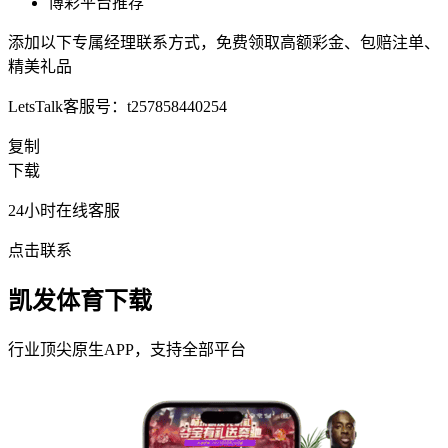
博彩平台推荐
添加以下
专属经理
联系方式，
免费领取高额彩金、包赔注单、
精美礼品
LetsTalk客服号：t257858440254
复制
下载
24小时在线客服
点击联系
凯发体育下载
行业顶尖原生APP，支持全部平台