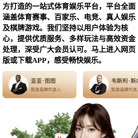
方打造的一站式体育娱乐平台，平台全面
涵盖体育赛事、百家乐、电竞、真人娱乐
及棋牌游戏。我们坚持以用户体验为核
心，提供优质服务、多样玩法与高效资金
处理，深受广大会员认可。马上进入网页
版或下载APP，感受畅快娱乐。