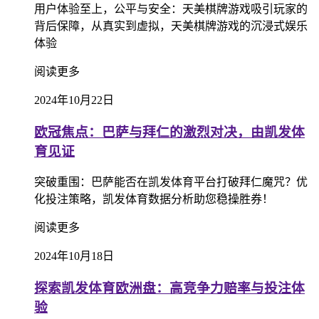
用户体验至上，公平与安全：天美棋牌游戏吸引玩家的
背后保障，从真实到虚拟，天美棋牌游戏的沉浸式娱乐
体验
阅读更多
2024年10月22日
欧冠焦点：巴萨与拜仁的激烈对决，由凯发体
育见证
突破重围：巴萨能否在凯发体育平台打破拜仁魔咒？优
化投注策略，凯发体育数据分析助您稳操胜券！
阅读更多
2024年10月18日
探索凯发体育欧洲盘：高竞争力赔率与投注体
验