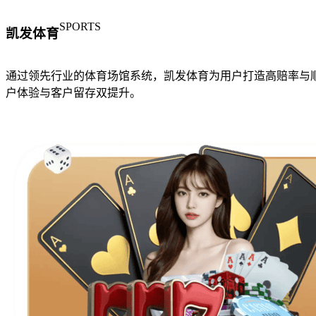
SPORTS
凯发体育
通过领先行业的体育场馆系统，凯发体育为用户打造高赔率与
户体验与客户留存双提升。