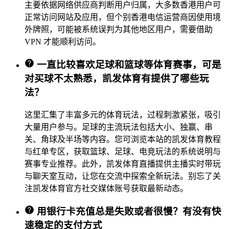
主要依据网络供应商判断用户归属，大多数香港用户可
正常访问网站及应用，但个别香港电信运营商因使用境
外牌照，可能被系统误判为其他地区用户，需要借助
VPN 才能顺利访问。
一直比较喜欢足球和篮球等体育赛事，可是
对买球不太熟悉，凯发体育有提供了哪些玩
法？
这里汇集了丰富多元的体育玩法，过程刺激紧张，吸引
大量用户参与。足球的主流玩法包括大小、独赢、串
关、角球及半场等内容。您可浏览本站的凯发体育教程
与红单专区，获取篮球、足球、电竞玩法的系统说明与
赛事专业推荐。此外，凯发体育直播提供主播实时带玩
与聊天室互动，让您在交流中探索全新玩法。别忘了关
注凯发体育官方社交媒体账号获取最新动态。
用银行卡充值总是失败或者很慢？有没有快
速稳定的支付方式