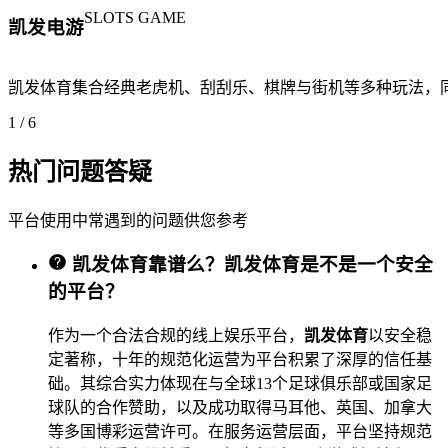
SLOTS GAME
凯发电游
凯发体育集合经典老虎机、刮刮乐、棋牌与街机等多种玩法，
1
/ 6
热门问题答疑
平台使用中常遇到的问题供您参考
凯发体育靠谱么？凯发体育是不是一个安全
的平台？
作为一个合法合规的线上娱乐平台，
凯发体育
以安全稳
定著称，十年的规范化运营为平台积累了深厚的信任基
础。其综合实力体现在与全球13个足球俱乐部或国家足
球队的合作赞助，以及成功取得马耳他、英国、加拿大
等多国博彩运营许可。在服务运营层面，平台坚持规范