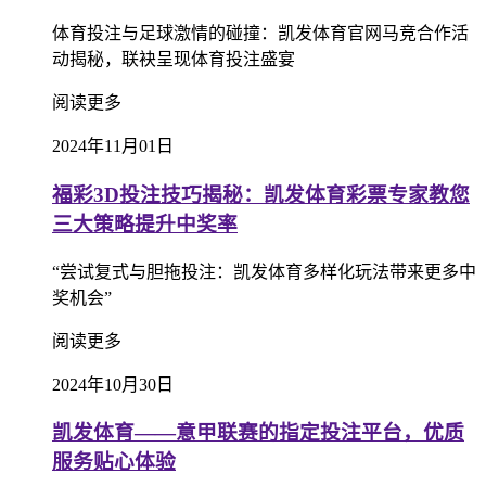
体育投注与足球激情的碰撞：凯发体育官网马竞合作活
动揭秘，联袂呈现体育投注盛宴
阅读更多
2024年11月01日
福彩3D投注技巧揭秘：凯发体育彩票专家教您
三大策略提升中奖率
“尝试复式与胆拖投注：凯发体育多样化玩法带来更多中
奖机会”
阅读更多
2024年10月30日
凯发体育——意甲联赛的指定投注平台，优质
服务贴心体验