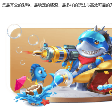
集最齐全的彩种、最稳定的奖源、最多样的玩法与高效可靠的