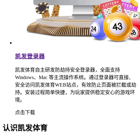
凯发登录器
凯发体育自主研发防劫持安全登录器，全面支持
Windows、Mac 等主流操作系统。通过登录器可直接、
安全访问凯发体育WEB站点，有效防止页面被拦截或劫
持。安装过程简单快捷，为玩家提供稳定安心的游戏环
境。
点击下载
认识凯发体育