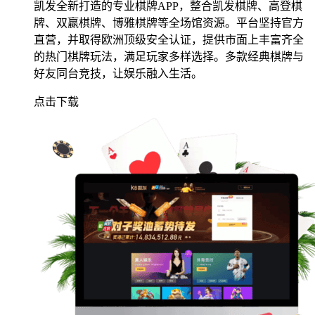
凯发全新打造的专业棋牌APP，整合凯发棋牌、高登棋
牌、双赢棋牌、博雅棋牌等全场馆资源。平台坚持官方
直营，并取得欧洲顶级安全认证，提供市面上丰富齐全
的热门棋牌玩法，满足玩家多样选择。多款经典棋牌与
好友同台竞技，让娱乐融入生活。
点击下载