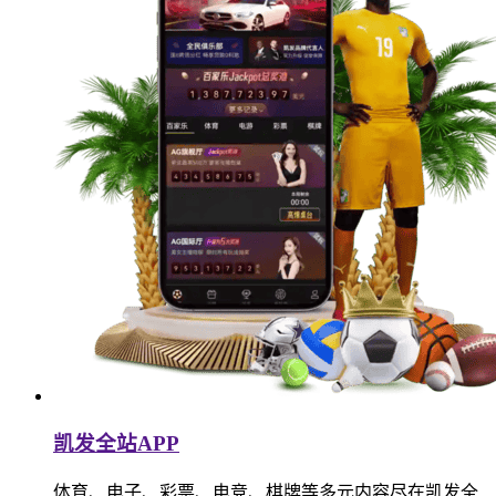
凯发全站APP
体育、电子、彩票、电竞、棋牌等多元内容尽在凯发全